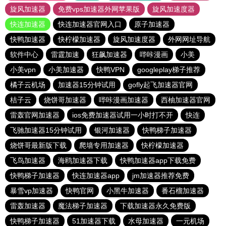
旋风加速器
免费vps加速器外网苹果版
旋风加速度器
快连加速器
快连加速器官网入口
原子加速器
快鸭加速器
快柠檬加速器
旋风加速度器
外网网址导航
软件中心
雷霆加速
狂飙加速器
哔咔漫画
小美
小美vpn
小美加速器
快鸭VPN
googleplay梯子推荐
橘子云机场
加速器15分钟试用
gofly起飞加速器官网
桔子云
烧饼哥加速器
哔咔漫画加速器
西柚加速器官网
雷轰官网加速器
ios免费加速器试用一小时打不开
快连
飞驰加速器15分钟试用
银河加速器
快鸭梯子加速器
烧饼哥最新版下载
爬墙专用加速器
快柠檬加速器
飞鸟加速器
海鸥加速器下载
快鸭加速器app下载免费
快鸭梯子加速器
快连加速器app
jm加速器推荐免费
暴雪vp加速器
快鸭官网
小黑牛加速器
番石榴加速器
雷轰加速器
魔法梯子加速器
下载加速器永久免费版
快鸭梯子加速器
51加速器下载
水母加速器
一元机场