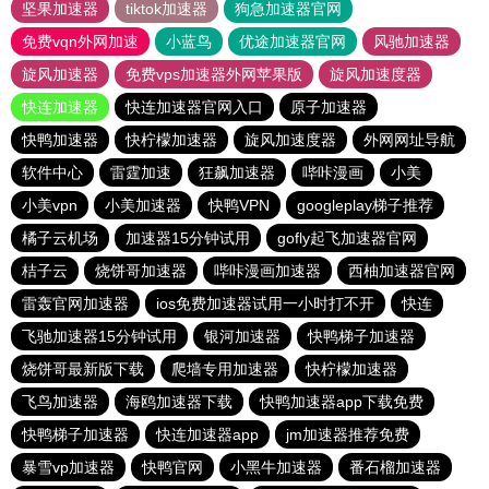
坚果加速器
tiktok加速器
狗急加速器官网
免费vqn外网加速
小蓝鸟
优途加速器官网
风驰加速器
旋风加速器
免费vps加速器外网苹果版
旋风加速度器
快连加速器
快连加速器官网入口
原子加速器
快鸭加速器
快柠檬加速器
旋风加速度器
外网网址导航
软件中心
雷霆加速
狂飙加速器
哔咔漫画
小美
小美vpn
小美加速器
快鸭VPN
googleplay梯子推荐
橘子云机场
加速器15分钟试用
gofly起飞加速器官网
桔子云
烧饼哥加速器
哔咔漫画加速器
西柚加速器官网
雷轰官网加速器
ios免费加速器试用一小时打不开
快连
飞驰加速器15分钟试用
银河加速器
快鸭梯子加速器
烧饼哥最新版下载
爬墙专用加速器
快柠檬加速器
飞鸟加速器
海鸥加速器下载
快鸭加速器app下载免费
快鸭梯子加速器
快连加速器app
jm加速器推荐免费
暴雪vp加速器
快鸭官网
小黑牛加速器
番石榴加速器