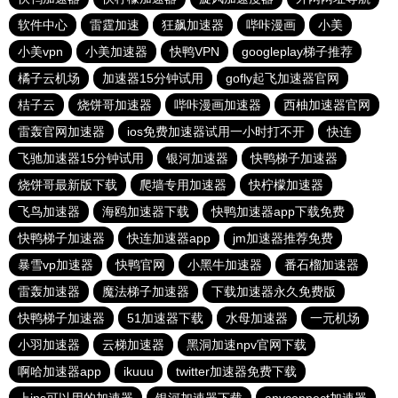
软件中心
雷霆加速
狂飙加速器
哔咔漫画
小美
小美vpn
小美加速器
快鸭VPN
googleplay梯子推荐
橘子云机场
加速器15分钟试用
gofly起飞加速器官网
桔子云
烧饼哥加速器
哔咔漫画加速器
西柚加速器官网
雷轰官网加速器
ios免费加速器试用一小时打不开
快连
飞驰加速器15分钟试用
银河加速器
快鸭梯子加速器
烧饼哥最新版下载
爬墙专用加速器
快柠檬加速器
飞鸟加速器
海鸥加速器下载
快鸭加速器app下载免费
快鸭梯子加速器
快连加速器app
jm加速器推荐免费
暴雪vp加速器
快鸭官网
小黑牛加速器
番石榴加速器
雷轰加速器
魔法梯子加速器
下载加速器永久免费版
快鸭梯子加速器
51加速器下载
水母加速器
一元机场
小羽加速器
云梯加速器
黑洞加速npv官网下载
啊哈加速器app
ikuuu
twitter加速器免费下载