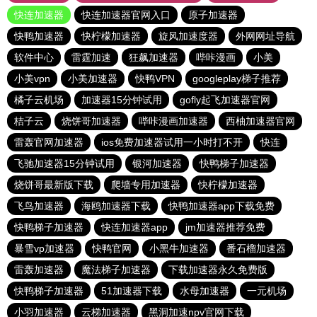
快连加速器
快连加速器官网入口
原子加速器
快鸭加速器
快柠檬加速器
旋风加速度器
外网网址导航
软件中心
雷霆加速
狂飙加速器
哔咔漫画
小美
小美vpn
小美加速器
快鸭VPN
googleplay梯子推荐
橘子云机场
加速器15分钟试用
gofly起飞加速器官网
桔子云
烧饼哥加速器
哔咔漫画加速器
西柚加速器官网
雷轰官网加速器
ios免费加速器试用一小时打不开
快连
飞驰加速器15分钟试用
银河加速器
快鸭梯子加速器
烧饼哥最新版下载
爬墙专用加速器
快柠檬加速器
飞鸟加速器
海鸥加速器下载
快鸭加速器app下载免费
快鸭梯子加速器
快连加速器app
jm加速器推荐免费
暴雪vp加速器
快鸭官网
小黑牛加速器
番石榴加速器
雷轰加速器
魔法梯子加速器
下载加速器永久免费版
快鸭梯子加速器
51加速器下载
水母加速器
一元机场
小羽加速器
云梯加速器
黑洞加速npv官网下载