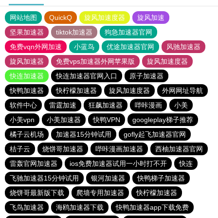
网站地图
QuickQ
旋风加速度器
旋风加速
坚果加速器
tiktok加速器
狗急加速器官网
免费vqn外网加速
小蓝鸟
优途加速器官网
风驰加速器
旋风加速器
免费vps加速器外网苹果版
旋风加速度器
快连加速器
快连加速器官网入口
原子加速器
快鸭加速器
快柠檬加速器
旋风加速度器
外网网址导航
软件中心
雷霆加速
狂飙加速器
哔咔漫画
小美
小美vpn
小美加速器
快鸭VPN
googleplay梯子推荐
橘子云机场
加速器15分钟试用
gofly起飞加速器官网
桔子云
烧饼哥加速器
哔咔漫画加速器
西柚加速器官网
雷轰官网加速器
ios免费加速器试用一小时打不开
快连
飞驰加速器15分钟试用
银河加速器
快鸭梯子加速器
烧饼哥最新版下载
爬墙专用加速器
快柠檬加速器
飞鸟加速器
海鸥加速器下载
快鸭加速器app下载免费