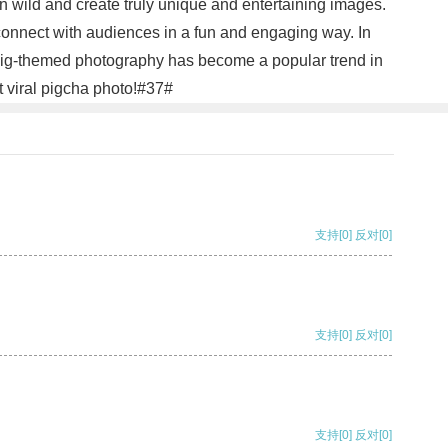
n wild and create truly unique and entertaining images.
 connect with audiences in a fun and engaging way. In
why pig-themed photography has become a popular trend in
t viral pigcha photo!#37#
支持
[0]
反对
[0]
支持
[0]
反对
[0]
支持
[0]
反对
[0]