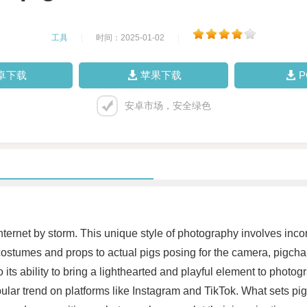
工具
|
时间：2025-01-02
|
卓下载
苹果下载
安卓市场，安全绿色
internet by storm. This unique style of photography involves inc
stumes and props to actual pigs posing for the camera, pigcha i
o its ability to bring a lighthearted and playful element to photo
lar trend on platforms like Instagram and TikTok. What sets pigc