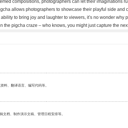
themed compositions, photographers can let their imaginations ru
, pigcha allows photographers to showcase their playful side and
its ability to bring joy and laughter to viewers, it's no wonder 
oin the pigcha craze – who knows, you might just capture the nex
找资料、翻译语言、编写代码等。
编辑文档、制作演示文稿、管理日程安排等。