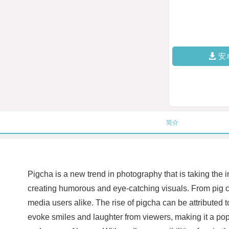
安
简介
Pigcha is a new trend in photography that is taking the 
creating humorous and eye-catching visuals. From pig co
media users alike. The rise of pigcha can be attributed t
evoke smiles and laughter from viewers, making it a popu