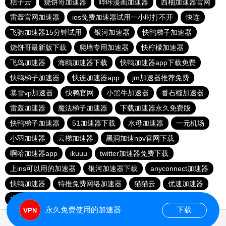
桔子云
烧饼哥加速器
哔咔漫画加速器
西柚加速器官网
雷轰官网加速器
ios免费加速器试用一小时打不开
快连
飞驰加速器15分钟试用
银河加速器
快鸭梯子加速器
烧饼哥最新版下载
爬墙专用加速器
快柠檬加速器
飞鸟加速器
海鸥加速器下载
快鸭加速器app下载免费
快鸭梯子加速器
快连加速器app
jm加速器推荐免费
暴雪vp加速器
快鸭官网
小黑牛加速器
番石榴加速器
雷轰加速器
魔法梯子加速器
下载加速器永久免费版
快鸭梯子加速器
51加速器下载
水母加速器
一元机场
小羽加速器
云梯加速器
黑洞加速npv官网下载
啊哈加速器app
ikuuu
twitter加速器免费下载
上ins可以用的加速器
银河加速器下载
anyconnect加速器
快鸭加速器
特推免费网络加速器
猫猫云
优速加速器
大熊加速器
永久免费使用的加速器
下载