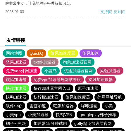
解非常生动，让我能够轻松理解知识点。
2025-01-03
支持
[0]
反对
[0]
友情链接
网站地图
QuickQ
旋风加速度器
旋风加速
坚果加速器
tiktok加速器
狗急加速器官网
免费vqn外网加速
小蓝鸟
优途加速器官网
风驰加速器
旋风加速器
免费vps加速器外网苹果版
旋风加速度器
快连加速器
快连加速器官网入口
原子加速器
快鸭加速器
快柠檬加速器
旋风加速度器
外网网址导航
软件中心
雷霆加速
狂飙加速器
哔咔漫画
小美
小美vpn
小美加速器
快鸭VPN
googleplay梯子推荐
橘子云机场
加速器15分钟试用
gofly起飞加速器官网