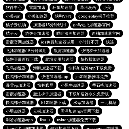
软件中心
雷霆加速
狂飙加速器
哔咔漫画
小美
小美vpn
小美加速器
快鸭VPN
googleplay梯子推荐
橘子云机场
加速器15分钟试用
gofly起飞加速器官网
桔子云
烧饼哥加速器
哔咔漫画加速器
西柚加速器官网
雷轰官网加速器
ios免费加速器试用一小时打不开
快连
飞驰加速器15分钟试用
银河加速器
快鸭梯子加速器
烧饼哥最新版下载
爬墙专用加速器
快柠檬加速器
飞鸟加速器
海鸥加速器下载
快鸭加速器app下载免费
快鸭梯子加速器
快连加速器app
jm加速器推荐免费
暴雪vp加速器
快鸭官网
小黑牛加速器
番石榴加速器
雷轰加速器
魔法梯子加速器
下载加速器永久免费版
快鸭梯子加速器
51加速器下载
水母加速器
一元机场
小羽加速器
云梯加速器
黑洞加速npv官网下载
啊哈加速器app
ikuuu
twitter加速器免费下载
上ins可以用的加速器
银河加速器下载
anyconnect加速器