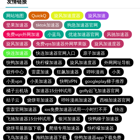
友情链接
网站地图
QuickQ
旋风加速度器
旋风加速
坚果加速器
tiktok加速器
狗急加速器官网
免费vqn外网加速
小蓝鸟
优途加速器官网
风驰加速器
旋风加速器
免费vps加速器外网苹果版
旋风加速度器
快连加速器
快连加速器官网入口
原子加速器
快鸭加速器
快柠檬加速器
旋风加速度器
外网网址导航
软件中心
雷霆加速
狂飙加速器
哔咔漫画
小美
小美vpn
小美加速器
快鸭VPN
googleplay梯子推荐
橘子云机场
加速器15分钟试用
gofly起飞加速器官网
桔子云
烧饼哥加速器
哔咔漫画加速器
西柚加速器官网
雷轰官网加速器
ios免费加速器试用一小时打不开
快连
飞驰加速器15分钟试用
银河加速器
快鸭梯子加速器
烧饼哥最新版下载
爬墙专用加速器
快柠檬加速器
飞鸟加速器
海鸥加速器下载
快鸭加速器app下载免费