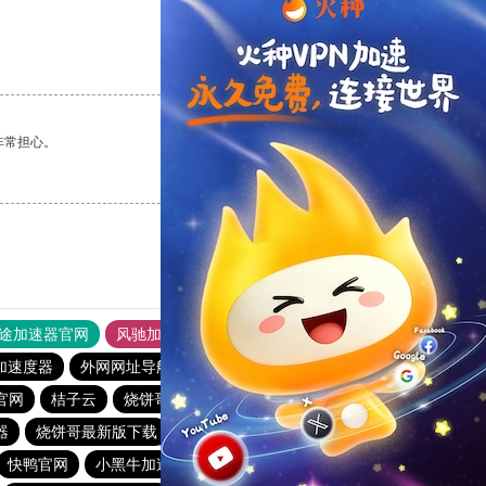
支持
[0]
反对
[0]
非常担心。
支持
[0]
反对
[0]
途加速器官网
风驰加速器
旋风加速器
加速度器
外网网址导航
软件中心
雷霆加速
狂飙加速器
器官网
桔子云
烧饼哥加速器
哔咔漫画加速器
器
烧饼哥最新版下载
爬墙专用加速器
快柠檬加速器
快鸭官网
小黑牛加速器
番石榴加速器
雷轰加速器