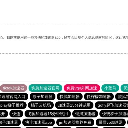
放心。我以前使用过一些其他的加速器app，经常会出现个人信息泄露的情况，这让我
tiktok加速器
狗急加速器官网
免费vqn外网加速
小蓝鸟
优
加速器官网入口
原子加速器
快鸭加速器
快柠檬加速器
旋风
leplay梯子推荐
橘子云机场
加速器15分钟试用
gofly起飞加速
不开
快连
飞驰加速器15分钟试用
银河加速器
快鸭梯子加速
梯子加速器
快连加速器app
jm加速器推荐免费
暴雪vp加速器