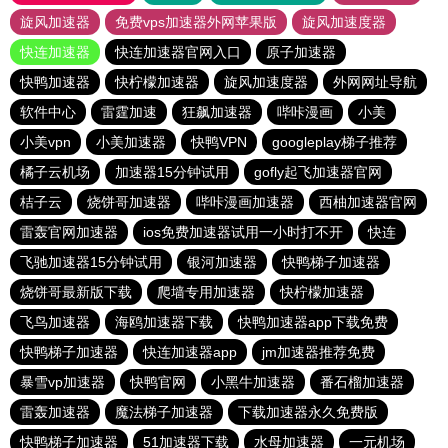
旋风加速器
免费vps加速器外网苹果版
旋风加速度器
快连加速器
快连加速器官网入口
原子加速器
快鸭加速器
快柠檬加速器
旋风加速度器
外网网址导航
软件中心
雷霆加速
狂飙加速器
哔咔漫画
小美
小美vpn
小美加速器
快鸭VPN
googleplay梯子推荐
橘子云机场
加速器15分钟试用
gofly起飞加速器官网
桔子云
烧饼哥加速器
哔咔漫画加速器
西柚加速器官网
雷轰官网加速器
ios免费加速器试用一小时打不开
快连
飞驰加速器15分钟试用
银河加速器
快鸭梯子加速器
烧饼哥最新版下载
爬墙专用加速器
快柠檬加速器
飞鸟加速器
海鸥加速器下载
快鸭加速器app下载免费
快鸭梯子加速器
快连加速器app
jm加速器推荐免费
暴雪vp加速器
快鸭官网
小黑牛加速器
番石榴加速器
雷轰加速器
魔法梯子加速器
下载加速器永久免费版
快鸭梯子加速器
51加速器下载
水母加速器
一元机场