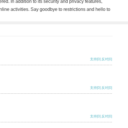
ed. In addition to its security and privacy features,
line activities. Say goodbye to restrictions and hello to
支持
[0]
反对
[0]
支持
[0]
反对
[0]
支持
[0]
反对
[0]