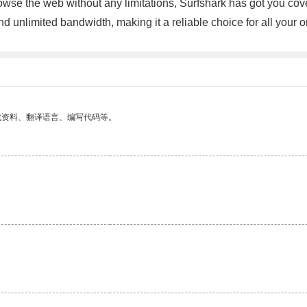
owse the web without any limitations, Surfshark has got you cover
d unlimited bandwidth, making it a reliable choice for all your on
找资料、翻译语言、编写代码等。