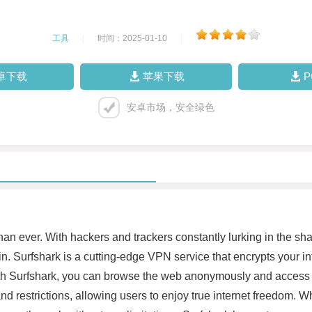
工具
|
时间：2025-01-10
|
卓下载
苹果下载
安卓市场，安全绿色
than ever. With hackers and trackers constantly lurking in the sha
in. Surfshark is a cutting-edge VPN service that encrypts your 
With Surfshark, you can browse the web anonymously and access 
 and restrictions, allowing users to enjoy true internet freedom. 