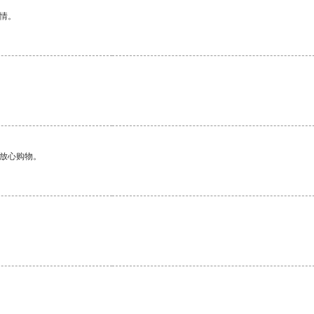
情。
够放心购物。