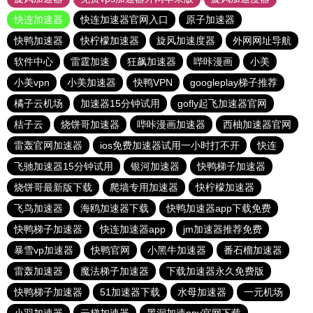
快连加速器
快连加速器官网入口
原子加速器
快鸭加速器
快柠檬加速器
旋风加速度器
外网网址导航
软件中心
雷霆加速
狂飙加速器
哔咔漫画
小美
小美vpn
小美加速器
快鸭VPN
googleplay梯子推荐
橘子云机场
加速器15分钟试用
gofly起飞加速器官网
桔子云
烧饼哥加速器
哔咔漫画加速器
西柚加速器官网
雷轰官网加速器
ios免费加速器试用一小时打不开
快连
飞驰加速器15分钟试用
银河加速器
快鸭梯子加速器
烧饼哥最新版下载
爬墙专用加速器
快柠檬加速器
飞鸟加速器
海鸥加速器下载
快鸭加速器app下载免费
快鸭梯子加速器
快连加速器app
jm加速器推荐免费
暴雪vp加速器
快鸭官网
小黑牛加速器
番石榴加速器
雷轰加速器
魔法梯子加速器
下载加速器永久免费版
快鸭梯子加速器
51加速器下载
水母加速器
一元机场