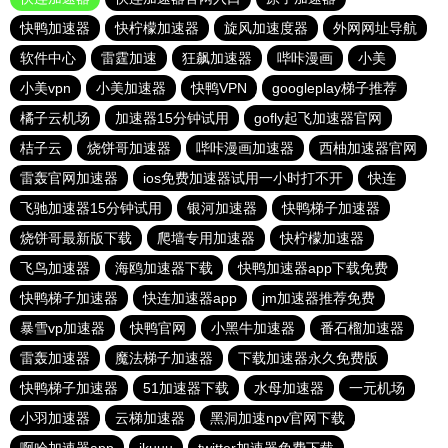
快鸭加速器
快柠檬加速器
旋风加速度器
外网网址导航
软件中心
雷霆加速
狂飙加速器
哔咔漫画
小美
小美vpn
小美加速器
快鸭VPN
googleplay梯子推荐
橘子云机场
加速器15分钟试用
gofly起飞加速器官网
桔子云
烧饼哥加速器
哔咔漫画加速器
西柚加速器官网
雷轰官网加速器
ios免费加速器试用一小时打不开
快连
飞驰加速器15分钟试用
银河加速器
快鸭梯子加速器
烧饼哥最新版下载
爬墙专用加速器
快柠檬加速器
飞鸟加速器
海鸥加速器下载
快鸭加速器app下载免费
快鸭梯子加速器
快连加速器app
jm加速器推荐免费
暴雪vp加速器
快鸭官网
小黑牛加速器
番石榴加速器
雷轰加速器
魔法梯子加速器
下载加速器永久免费版
快鸭梯子加速器
51加速器下载
水母加速器
一元机场
小羽加速器
云梯加速器
黑洞加速npv官网下载