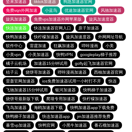
坚果加速器
tiktok加速器
狗急加速器官网
免费vqn外网加速
小蓝鸟
优途加速器官网
风驰加速器
旋风加速器
免费vps加速器外网苹果版
旋风加速度器
快连加速器
快连加速器官网入口
原子加速器
快鸭加速器
快柠檬加速器
旋风加速度器
外网网址导航
软件中心
雷霆加速
狂飙加速器
哔咔漫画
小美
小美vpn
小美加速器
快鸭VPN
googleplay梯子推荐
橘子云机场
加速器15分钟试用
gofly起飞加速器官网
桔子云
烧饼哥加速器
哔咔漫画加速器
西柚加速器官网
雷轰官网加速器
ios免费加速器试用一小时打不开
快连
飞驰加速器15分钟试用
银河加速器
快鸭梯子加速器
烧饼哥最新版下载
爬墙专用加速器
快柠檬加速器
飞鸟加速器
海鸥加速器下载
快鸭加速器app下载免费
快鸭梯子加速器
快连加速器app
jm加速器推荐免费
暴雪vp加速器
快鸭官网
小黑牛加速器
番石榴加速器