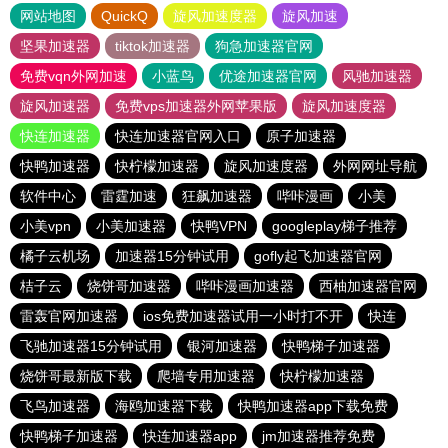
网站地图
QuickQ
旋风加速度器
旋风加速
坚果加速器
tiktok加速器
狗急加速器官网
免费vqn外网加速
小蓝鸟
优途加速器官网
风驰加速器
旋风加速器
免费vps加速器外网苹果版
旋风加速度器
快连加速器
快连加速器官网入口
原子加速器
快鸭加速器
快柠檬加速器
旋风加速度器
外网网址导航
软件中心
雷霆加速
狂飙加速器
哔咔漫画
小美
小美vpn
小美加速器
快鸭VPN
googleplay梯子推荐
橘子云机场
加速器15分钟试用
gofly起飞加速器官网
桔子云
烧饼哥加速器
哔咔漫画加速器
西柚加速器官网
雷轰官网加速器
ios免费加速器试用一小时打不开
快连
飞驰加速器15分钟试用
银河加速器
快鸭梯子加速器
烧饼哥最新版下载
爬墙专用加速器
快柠檬加速器
飞鸟加速器
海鸥加速器下载
快鸭加速器app下载免费
快鸭梯子加速器
快连加速器app
jm加速器推荐免费