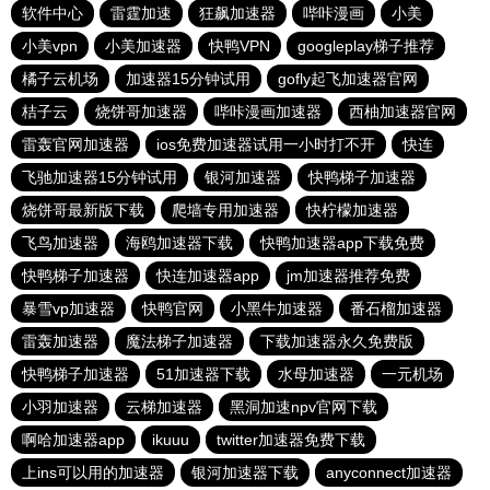
软件中心
雷霆加速
狂飙加速器
哔咔漫画
小美
小美vpn
小美加速器
快鸭VPN
googleplay梯子推荐
橘子云机场
加速器15分钟试用
gofly起飞加速器官网
桔子云
烧饼哥加速器
哔咔漫画加速器
西柚加速器官网
雷轰官网加速器
ios免费加速器试用一小时打不开
快连
飞驰加速器15分钟试用
银河加速器
快鸭梯子加速器
烧饼哥最新版下载
爬墙专用加速器
快柠檬加速器
飞鸟加速器
海鸥加速器下载
快鸭加速器app下载免费
快鸭梯子加速器
快连加速器app
jm加速器推荐免费
暴雪vp加速器
快鸭官网
小黑牛加速器
番石榴加速器
雷轰加速器
魔法梯子加速器
下载加速器永久免费版
快鸭梯子加速器
51加速器下载
水母加速器
一元机场
小羽加速器
云梯加速器
黑洞加速npv官网下载
啊哈加速器app
ikuuu
twitter加速器免费下载
上ins可以用的加速器
银河加速器下载
anyconnect加速器