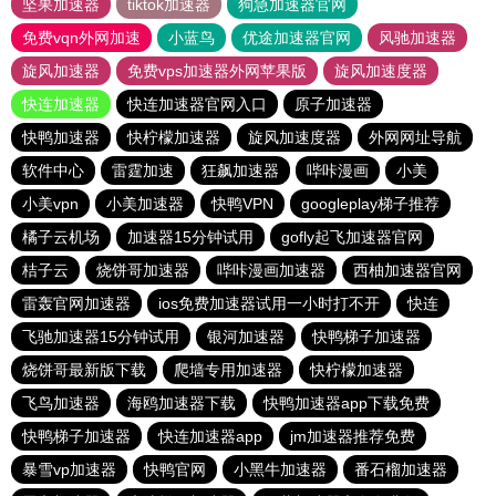
坚果加速器
tiktok加速器
狗急加速器官网
免费vqn外网加速
小蓝鸟
优途加速器官网
风驰加速器
旋风加速器
免费vps加速器外网苹果版
旋风加速度器
快连加速器
快连加速器官网入口
原子加速器
快鸭加速器
快柠檬加速器
旋风加速度器
外网网址导航
软件中心
雷霆加速
狂飙加速器
哔咔漫画
小美
小美vpn
小美加速器
快鸭VPN
googleplay梯子推荐
橘子云机场
加速器15分钟试用
gofly起飞加速器官网
桔子云
烧饼哥加速器
哔咔漫画加速器
西柚加速器官网
雷轰官网加速器
ios免费加速器试用一小时打不开
快连
飞驰加速器15分钟试用
银河加速器
快鸭梯子加速器
烧饼哥最新版下载
爬墙专用加速器
快柠檬加速器
飞鸟加速器
海鸥加速器下载
快鸭加速器app下载免费
快鸭梯子加速器
快连加速器app
jm加速器推荐免费
暴雪vp加速器
快鸭官网
小黑牛加速器
番石榴加速器