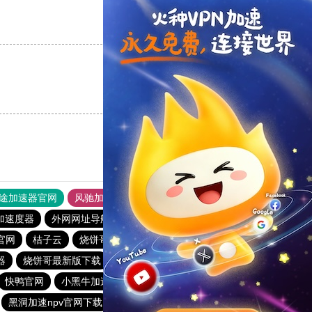
支持
[0]
反对
[0]
支持
[0]
反对
[0]
途加速器官网
风驰加速器
旋风加速器
加速度器
外网网址导航
软件中心
雷霆加速
狂飙加速器
器官网
桔子云
烧饼哥加速器
哔咔漫画加速器
器
烧饼哥最新版下载
爬墙专用加速器
快柠檬加速器
快鸭官网
小黑牛加速器
番石榴加速器
雷轰加速器
黑洞加速npv官网下载
啊哈加速器app
ikuuu