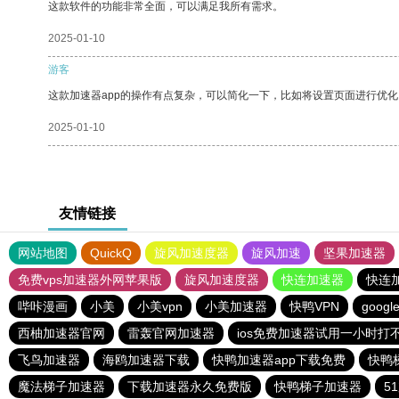
这款软件的功能非常全面，可以满足我所有需求。
2025-01-10
游客
这款加速器app的操作有点复杂，可以简化一下，比如将设置页面进行优化
2025-01-10
友情链接
网站地图
QuickQ
旋风加速度器
旋风加速
坚果加速器
免费vps加速器外网苹果版
旋风加速度器
快连加速器
快连
哔咔漫画
小美
小美vpn
小美加速器
快鸭VPN
goog
西柚加速器官网
雷轰官网加速器
ios免费加速器试用一小时打
飞鸟加速器
海鸥加速器下载
快鸭加速器app下载免费
快鸭
魔法梯子加速器
下载加速器永久免费版
快鸭梯子加速器
5