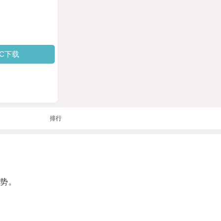
PC下载
排行
势。