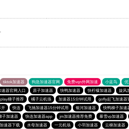
。
tiktok加速器
狗急加速器官网
免费vqn外网加速
小蓝鸟
优
加速器官网入口
原子加速器
快鸭加速器
快柠檬加速器
旋风
leplay梯子推荐
橘子云机场
加速器15分钟试用
gofly起飞加速
不开
快连
飞驰加速器15分钟试用
银河加速器
快鸭梯子加速
梯子加速器
快连加速器app
jm加速器推荐免费
暴雪vp加速器
1加速器下载
水母加速器
一元机场
小羽加速器
云梯加速器